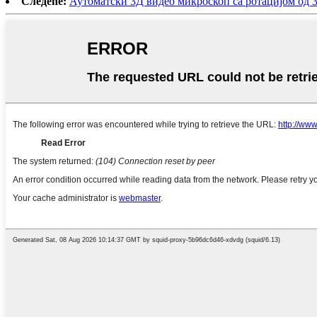
Следеће:
Аутоматски 3Д видео микроскоп са ротацијом од 