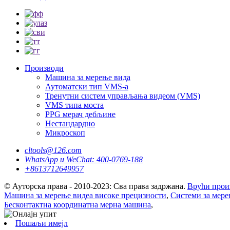
Производи
Машина за мерење вида
Аутоматски тип VMS-а
Тренутни систем управљања видеом (VMS)
VMS типа моста
PPG мерач дебљине
Нестандардно
Микроскоп
cltools@126.com
WhatsApp и WeChat: 400-0769-188
+8613712649957
© Ауторска права - 2010-2023: Сва права задржана.
Врући прои
Машина за мерење видеа високе прецизности
,
Системи за мере
Бесконтактна координатна мерна машина
,
Пошаљи имејл