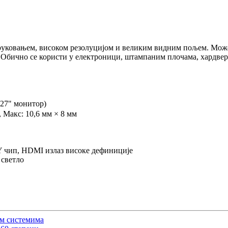
 руковањем, високом резолуцијом и великим видним пољем. Мож
. Обично се користи у електроници, штампаним плочама, хардвер
27" монитор)
 Макс: 10,6 мм × 8 мм
Y чип, HDMI излаз високе дефиниције
 светло
им системима