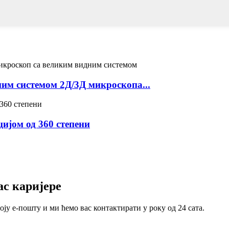
им системом 2Д/3Д микроскопа...
ијом од 360 степени
ас каријере
ју е-пошту и ми ћемо вас контактирати у року од 24 сата.