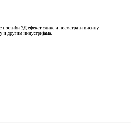
е постићи 3Д ефекат слике и посматрати висину
у и другим индустријама.