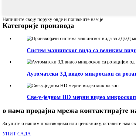
Напишите своју поруку овде и пошаљите нам је
Категорије производа
Систем машинског вида са великим видн
Аутоматски 3Д видео микроскоп са ротац
Све-у-једном HD мерни видео микроскоп
о нама продајна мрежа контактирајте н
За упите о нашим производима или ценовнику, оставите нам сво
УПИТ САДА