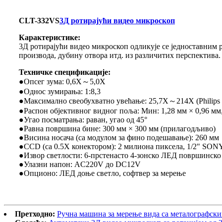
CLT-332VS
3Д ротирајући видео микроскоп
Карактеристике:
3Д ротирајући видео микроскоп одликује се једноставним
производа, дубину отвора итд. из различитих перспектива
Техничке спецификације:
●Опсег зума: 0,6X～5,0X
●Однос зумирања: 1:8,3
●Максимално свеобухватно увећање: 25,7X～214X (Philips 
●Распон објективног видног поља: Мин: 1,28 мм × 0,96 мм,
●Угао посматрања: раван, угао од 45°
●Равна површина бине: 300 мм × 300 мм (прилагодљиво)
●Висина носача (са модулом за фино подешавање): 260 мм
●CCD (са 0.5X конектором): 2 милиона пиксела, 1/2" SON
●Извор светлости: 6-прстенасто 4-зонско ЛЕД површинско
●Улазни напон: AC220V до DC12V
●Опционо: ЛЕД доње светло, софтвер за мерење
Претходно:
Ручна машина за мерење вида са металографск