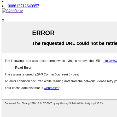
008613712649957
x