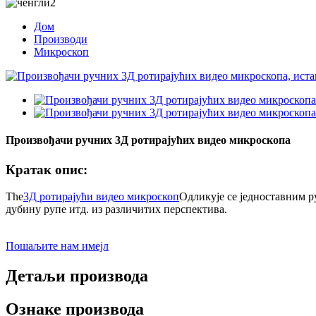
Дом
Производи
Микроскоп
Произвођачи ручних 3Д ротирајућих видео микроскопа
Кратак опис:
The
3Д ротирајући видео микроскоп
Одликује се једноставним 
дубину рупе итд. из различитих перспектива.
Пошаљите нам имејл
Детаљи производа
Ознаке производа