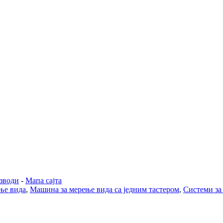
зводи
-
Мапа сајта
ње вида
,
Машина за мерење вида са једним тастером
,
Системи за